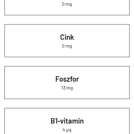
0 mg
Cink
0 mg
Foszfor
13 mg
B1-vitamin
4 µg