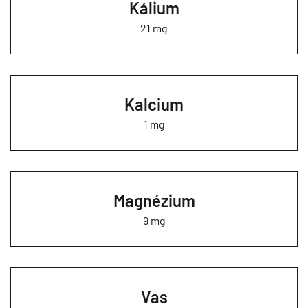
Kálium
21 mg
Kalcium
1 mg
Magnézium
9 mg
Vas