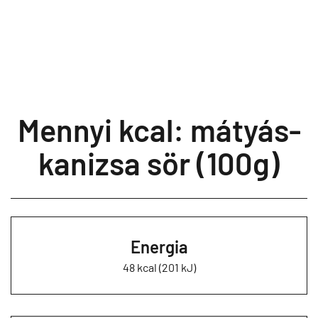
Mennyi kcal: mátyás-
kanizsa sör (100g)
Energia
48 kcal (201 kJ)