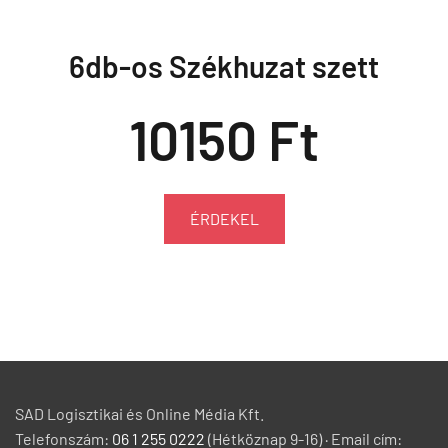
6db-os Székhuzat szett
10150 Ft
ÉRDEKEL
SAD Logisztikai és Online Média Kft.
Telefonszám:
06 1 255 0222
(Hétköznap 9-16) · Email cím: