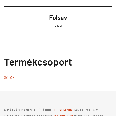
Folsav
5 µg
Termékcsoport
Sörök
A
MÁTYÁS-KANIZSA SÖR
(100G)
B1-VITAMIN
TARTALMA: 4 ΜG