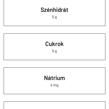
Szénhidrát
5 g
Cukrok
5 g
Nátrium
4 mg