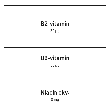
B2-vitamin
30 µg
B6-vitamin
50 µg
Niacin ekv.
0 mg