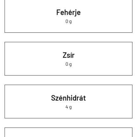
Fehérje
0 g
Zsír
0 g
Szénhidrát
4 g