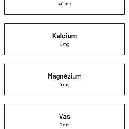
40 mg
Kalcium
6 mg
Magnézium
4 mg
Vas
0 mg