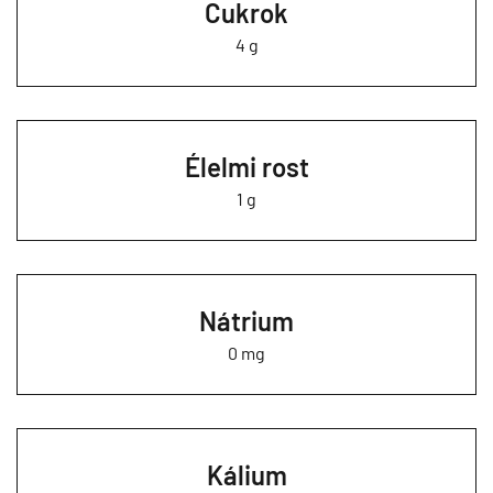
Cukrok
4 g
Élelmi rost
1 g
Nátrium
0 mg
Kálium