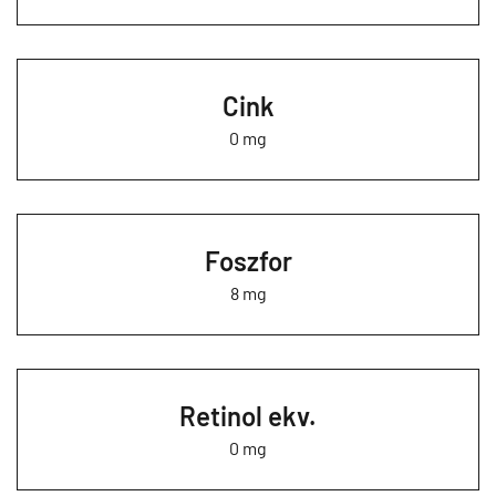
Cink
0 mg
Foszfor
8 mg
Retinol ekv.
0 mg