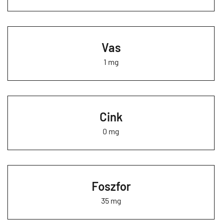
Vas
1 mg
Cink
0 mg
Foszfor
35 mg