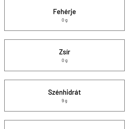
Fehérje
0 g
Zsír
0 g
Szénhidrát
9 g