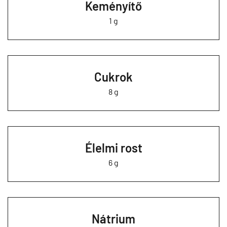
Keményítő
1 g
Cukrok
8 g
Élelmi rost
6 g
Nátrium