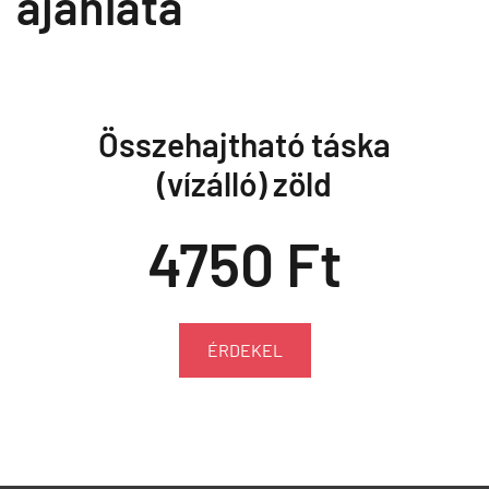
ajánlata
Összehajtható táska
(vízálló) zöld
4750 Ft
ÉRDEKEL