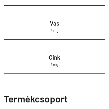
Vas
2 mg
Cink
1 mg
Termékcsoport