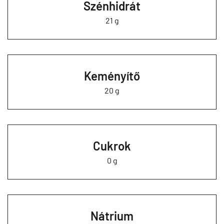
Szénhidrát
21 g
Keményítő
20 g
Cukrok
0 g
Nátrium