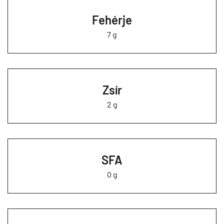
Fehérje
7 g
Zsír
2 g
SFA
0 g