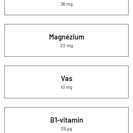
36 mg
Magnézium
22 mg
Vas
10 mg
B1-vitamin
25 µg