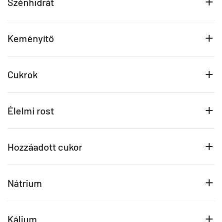
Szénhidrát
Keményítő
Cukrok
Élelmi rost
Hozzáadott cukor
Nátrium
Kálium