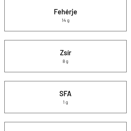
Fehérje
14 g
Zsír
8 g
SFA
1 g