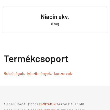
Niacin ekv.
8 mg
Termékcsoport
Belsőségek, -készítmények, -konzervek
A
BORJÚ PACAL
(100G)
B1-VITAMIN
TARTALMA: 25 ΜG