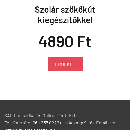
Szolár szökőkút
kiegészítőkkel
4890 Ft
ÉRDEKEL
SAD Logisztikai és Online Média Kft.
Telefonszám:
06 1 255 0222
(Hétköznap 9-16) · Email cím:
info@ugyismegveszel.hu