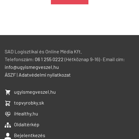
SAD Logisztikai és Online Média Kft.
Telefonszám:
06 1 255 0222
(Hétköznap 9-16) · Email cím:
info@ugyismegveszel.hu
ÁSZF
|
Adatvédelmi nyilatkozat
ugyismegveszel.hu
topvyrobky.sk
iHealthy.hu