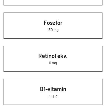
Foszfor
130 mg
Retinol ekv.
0 mg
B1-vitamin
50 µg