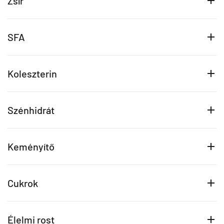
Zsír
SFA
Koleszterin
Szénhidrát
Keményítő
Cukrok
Élelmi rost