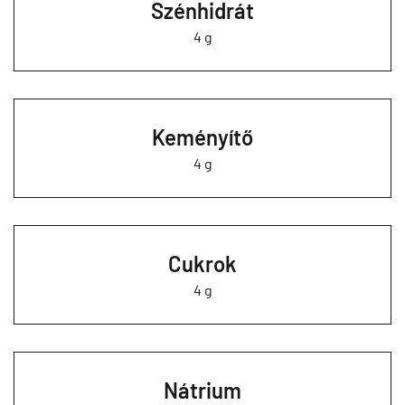
Szénhidrát
4 g
Keményítő
4 g
Cukrok
4 g
Nátrium