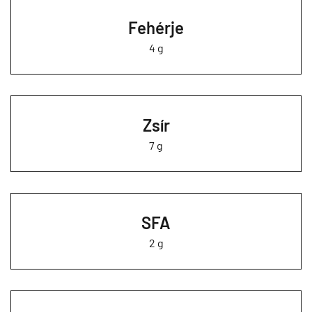
Fehérje
4 g
Zsír
7 g
SFA
2 g