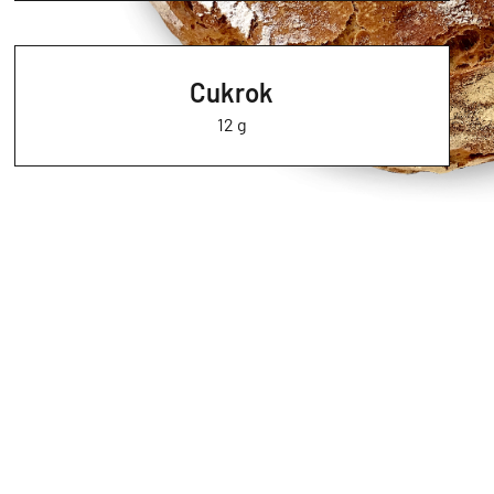
Cukrok
12 g