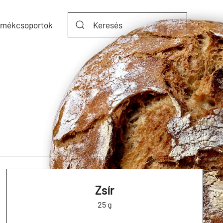
rmékcsoportok
Zsír
25 g