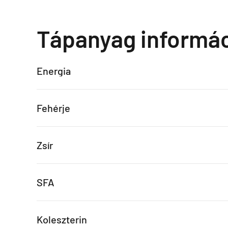
Tápanyag informá
Energia
Fehérje
Zsír
SFA
Koleszterin