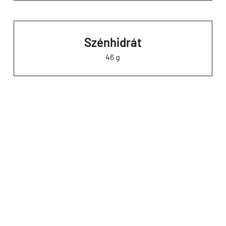
Szénhidrát
46 g