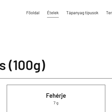
Főoldal
Ételek
Tápanyag típusok
Te
s (100g)
Fehérje
7 g