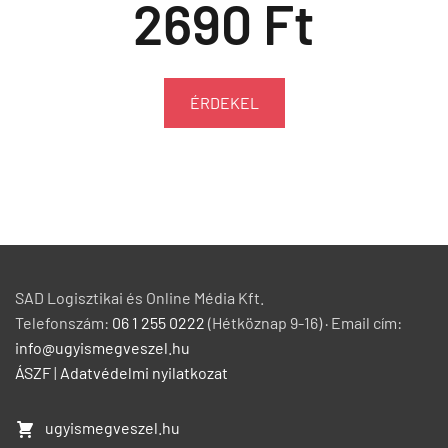
2690 Ft
ÉRDEKEL
SAD Logisztikai és Online Média Kft.
Telefonszám:
06 1 255 0222
(Hétköznap 9-16) · Email cím:
info@ugyismegveszel.hu
ÁSZF
|
Adatvédelmi nyilatkozat
ugyismegveszel.hu