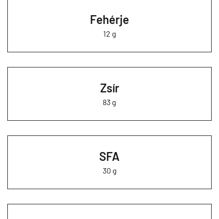
Fehérje
12 g
Zsír
83 g
SFA
30 g