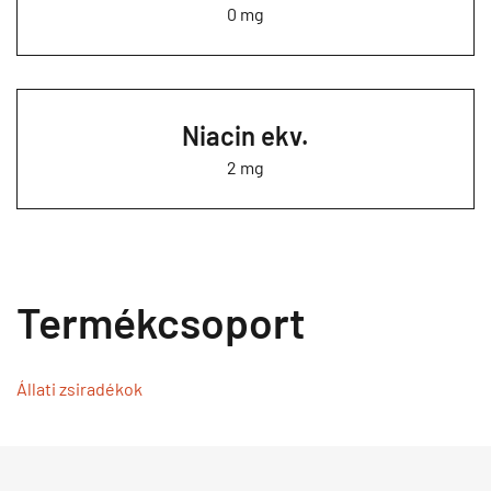
0 mg
Niacin ekv.
2 mg
Termékcsoport
Állati zsiradékok