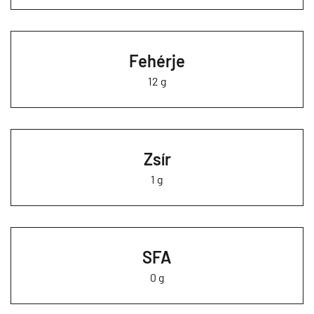
Fehérje
12 g
Zsír
1 g
SFA
0 g