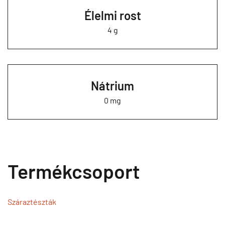
Élelmi rost
4 g
Nátrium
0 mg
Termékcsoport
Száraztészták