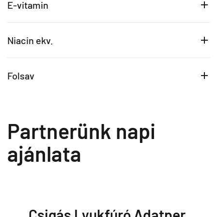
E-vitamin
Niacin ekv.
Folsav
Partnerünk napi
ajánlata
Csigás Lyukfúró Adatper,