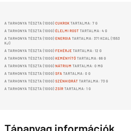
A
TARHONYA TÉSZTA
(100G)
CUKROK
TARTALMA: 7 G
A
TARHONYA TÉSZTA
(100G)
ÉLELMI ROST
TARTALMA: 4 G
A
TARHONYA TÉSZTA
(100G)
ENERGIA
TARTALMA: 371 KCAL (1553
KJ)
A
TARHONYA TÉSZTA
(100G)
FEHÉRJE
TARTALMA: 12 G
A
TARHONYA TÉSZTA
(100G)
KEMÉNYÍTŐ
TARTALMA: 66 G
A
TARHONYA TÉSZTA
(100G)
NÁTRIUM
TARTALMA: 0 MG
A
TARHONYA TÉSZTA
(100G)
SFA
TARTALMA: 0 G
A
TARHONYA TÉSZTA
(100G)
SZÉNHIDRÁT
TARTALMA: 73 G
A
TARHONYA TÉSZTA
(100G)
ZSÍR
TARTALMA: 1 G
Tápanyag információk