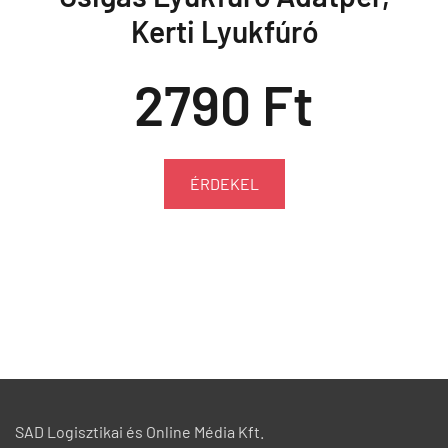
Kerti Lyukfúró
2790 Ft
ÉRDEKEL
SAD Logisztikai és Online Média Kft.