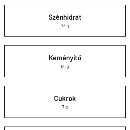
Szénhidrát
73 g
Keményítő
66 g
Cukrok
7 g