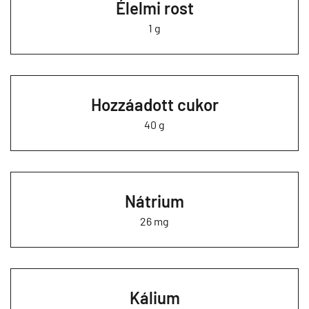
Élelmi rost
1 g
Hozzáadott cukor
40 g
Nátrium
26 mg
Kálium