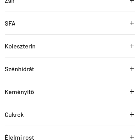
Zsír
SFA
Koleszterin
Szénhidrát
Keményítő
Cukrok
Élelmi rost