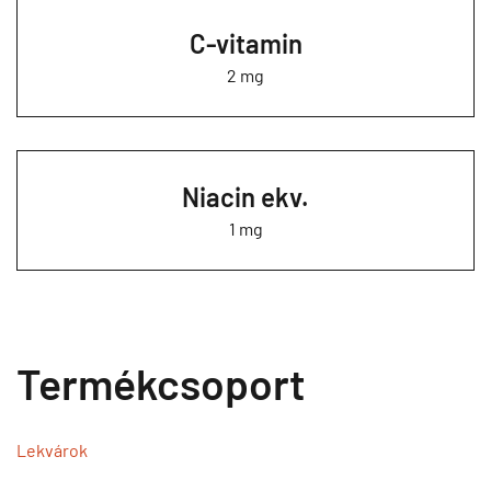
C-vitamin
2 mg
Niacin ekv.
1 mg
Termékcsoport
Lekvárok