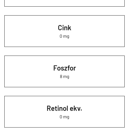
Cink
0 mg
Foszfor
8 mg
Retinol ekv.
0 mg