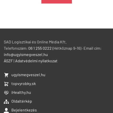
SAD Logisztikai és Online Média Kft.
Telefonszám:
06 1 255 0222
(Hétköznap 9-16) · Email cím:
info@ugyismegveszel.hu
ÁSZF
|
Adatvédelmi nyilatkozat
ugyismegveszel.hu
topvyrobky.sk
iHealthy.hu
Oldaltérkép
Bejelentkezés