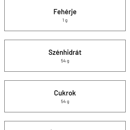
Fehérje
1 g
Szénhidrát
54 g
Cukrok
54 g