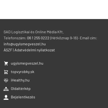
SAD Logisztikai és Online Média Kft.
Telefonszám:
06 1 255 0222
(Hétköznap 9-16) · Email cím:
info@ugyismegveszel.hu
ÁSZF
|
Adatvédelmi nyilatkozat
ugyismegveszel.hu
topvyrobky.sk
iHealthy.hu
Oldaltérkép
Bejelentkezés