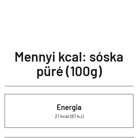
Mennyi kcal: sóska
püré (100g)
Energia
21 kcal (87 kJ)