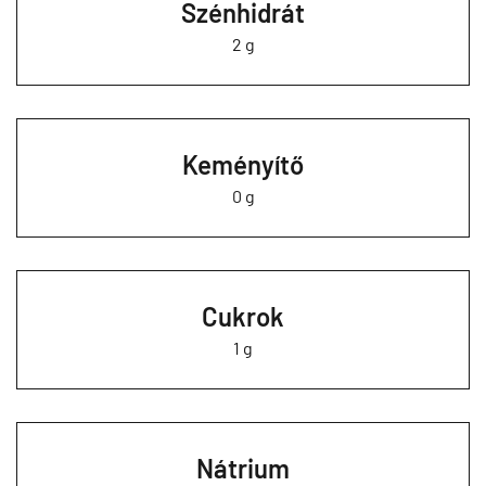
Szénhidrát
2 g
Keményítő
0 g
Cukrok
1 g
Nátrium