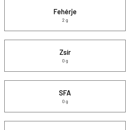
Fehérje
2 g
Zsír
0 g
SFA
0 g