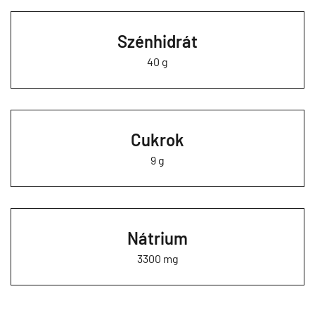
Szénhidrát
40 g
Cukrok
9 g
Nátrium
3300 mg