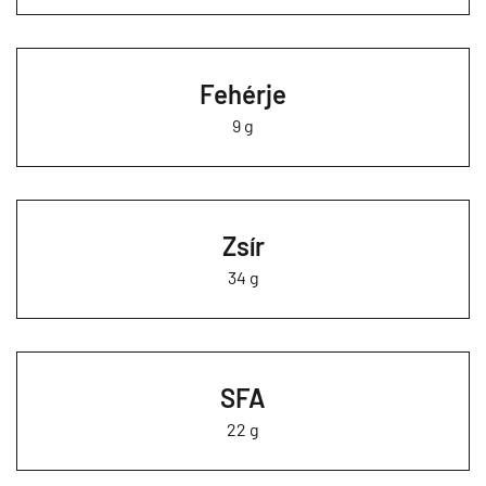
Fehérje
9 g
Zsír
34 g
SFA
22 g