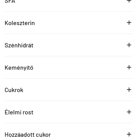
SFA
Koleszterin
Szénhidrát
Keményítő
Cukrok
Élelmi rost
Hozzáadott cukor