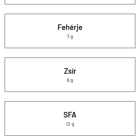
Fehérje
7 g
Zsír
6 g
SFA
12 g