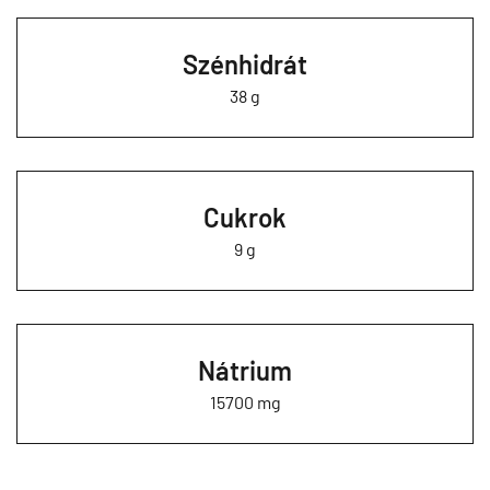
Szénhidrát
38 g
Cukrok
9 g
Nátrium
15700 mg