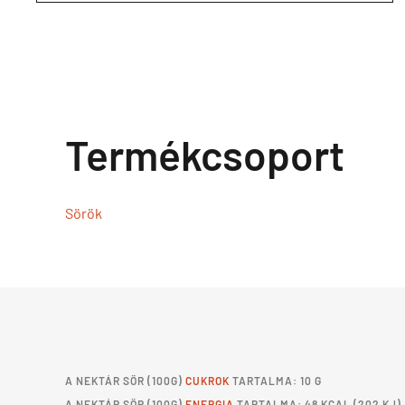
Termékcsoport
Sörök
A
NEKTÁR SÖR
(100G)
CUKROK
TARTALMA: 10 G
A
NEKTÁR SÖR
(100G)
ENERGIA
TARTALMA: 48 KCAL (202 KJ)