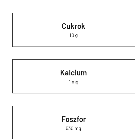
Cukrok
10 g
Kalcium
1 mg
Foszfor
530 mg