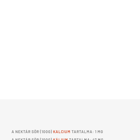
A
NEKTÁR SÖR
(100G)
KALCIUM
TARTALMA: 1 MG
A
NEKTÁR SÖR
(100G)
KÁLIUM
TARTALMA: 47 MG