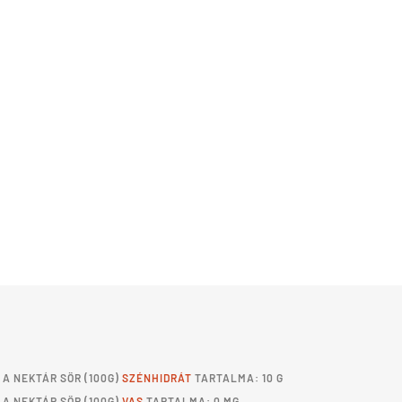
A
NEKTÁR SÖR
(100G)
SZÉNHIDRÁT
TARTALMA: 10 G
A
NEKTÁR SÖR
(100G)
VAS
TARTALMA: 0 MG