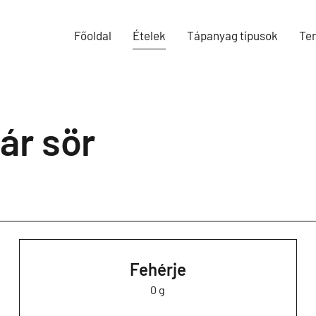
Főoldal
Ételek
Tápanyag típusok
Te
ár sör
Fehérje
0 g