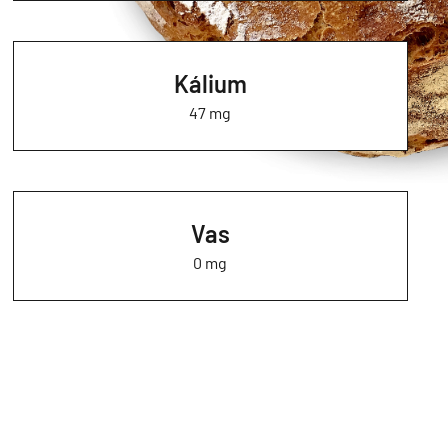
Kálium
47 mg
Vas
0 mg