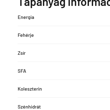
Tápanyag informá
Energia
Fehérje
Zsír
SFA
Koleszterin
Szénhidrát