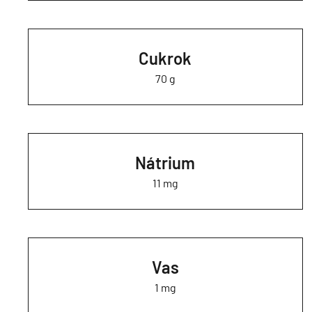
Cukrok
70 g
Nátrium
11 mg
Vas
1 mg