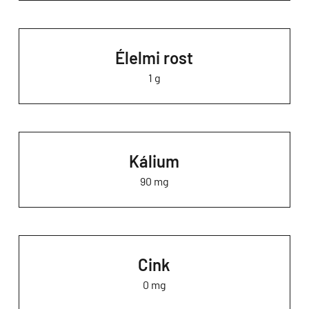
Élelmi rost
1 g
Kálium
90 mg
Cink
0 mg