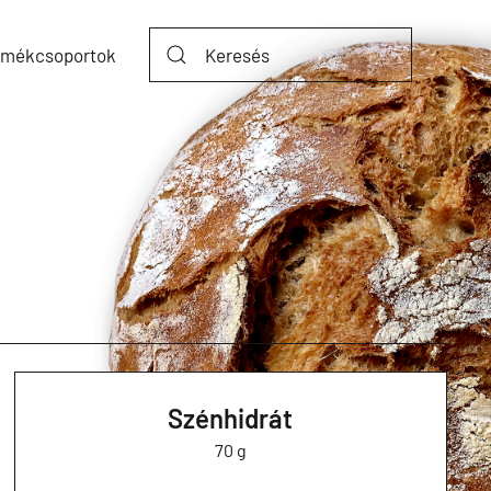
rmékcsoportok
Szénhidrát
70 g