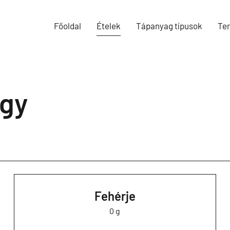
Főoldal
Ételek
Tápanyag típusok
Te
ggy
Fehérje
0 g