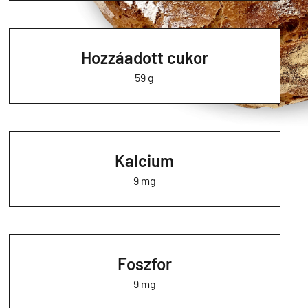
Hozzáadott cukor
59 g
Kalcium
9 mg
Foszfor
9 mg