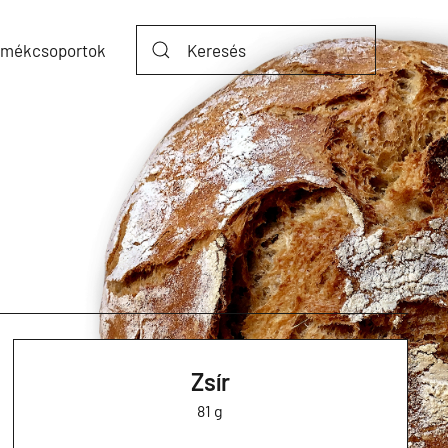
rmékcsoportok
Zsír
81 g