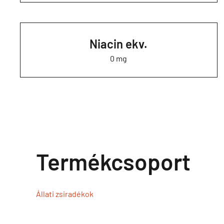
Niacin ekv.
0 mg
Termékcsoport
Állati zsiradékok