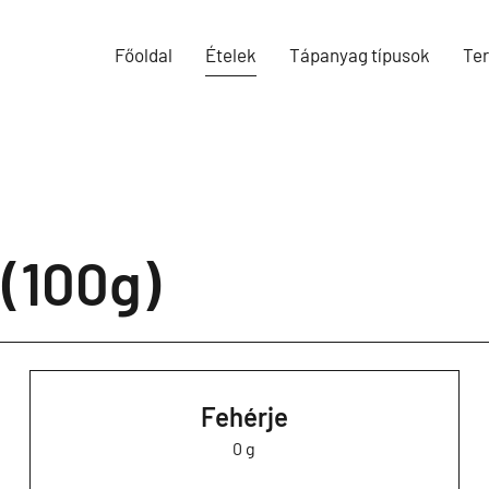
Főoldal
Ételek
Tápanyag típusok
Te
 (100g)
Fehérje
0 g