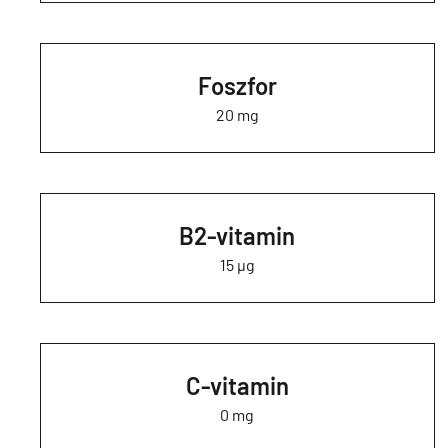
Foszfor
20 mg
B2-vitamin
15 µg
C-vitamin
0 mg