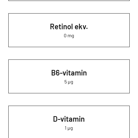
Retinol ekv.
0 mg
B6-vitamin
5 µg
D-vitamin
1 µg