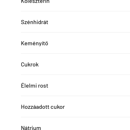
Koleszterin
Szénhidrát
Keményítő
Cukrok
Élelmi rost
Hozzáadott cukor
Nátrium