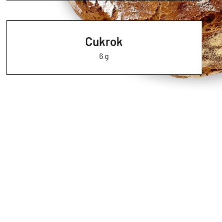
Cukrok
6 g