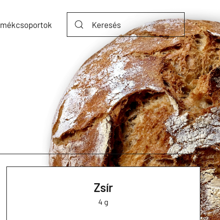
rmékcsoportok
Zsír
4 g