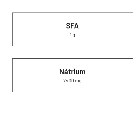
SFA
1 g
Nátrium
7400 mg