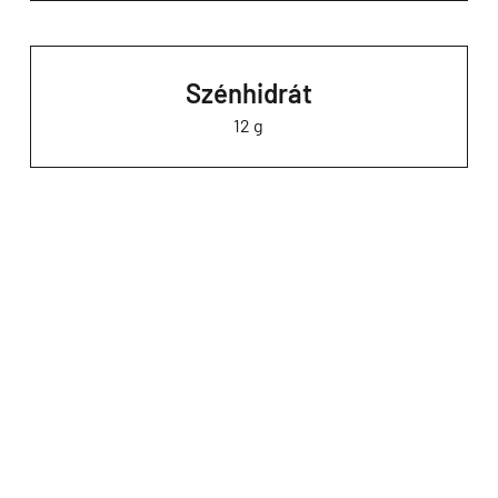
Szénhidrát
12 g