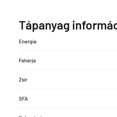
Tápanyag informá
Energia
Fehérje
Zsír
SFA