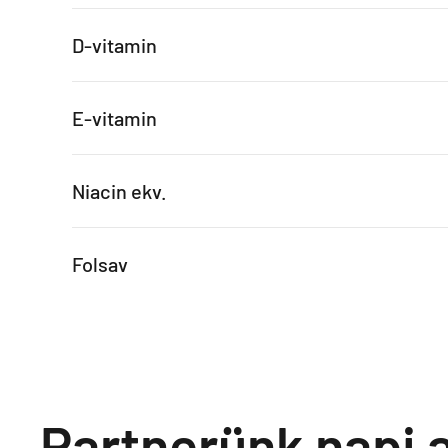
D-vitamin
E-vitamin
Niacin ekv.
Folsav
Partnerünk napi a