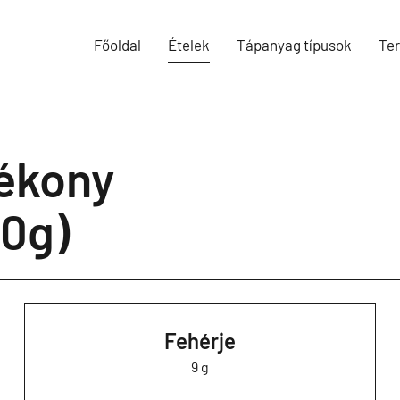
Főoldal
Ételek
Tápanyag típusok
Te
yékony
00g)
Fehérje
9 g