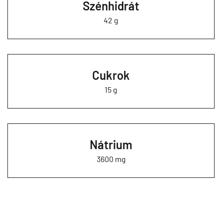
Szénhidrát
42 g
Cukrok
15 g
Nátrium
3600 mg