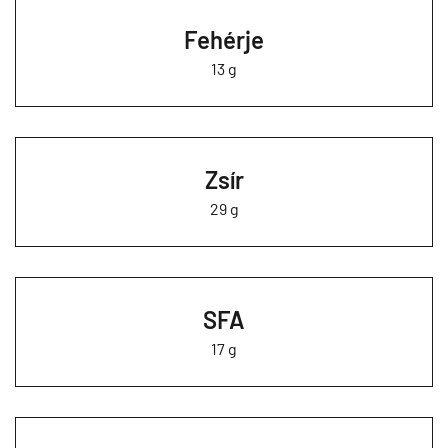
Fehérje
13 g
Zsír
29 g
SFA
17 g