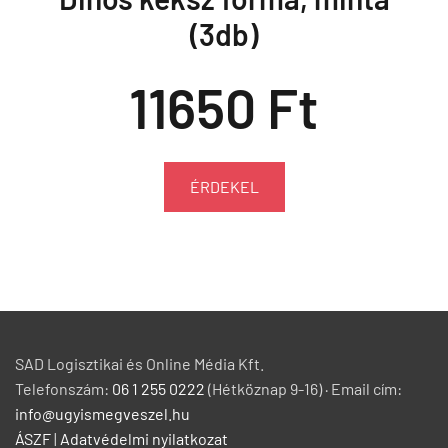
(3db)
11650 Ft
ÉRDEKEL
SAD Logisztikai és Online Média Kft.
Telefonszám:
06 1 255 0222
(Hétköznap 9-16) · Email cím:
info@ugyismegveszel.hu
ÁSZF
|
Adatvédelmi nyilatkozat