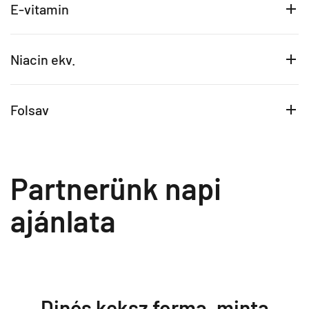
E-vitamin
Niacin ekv.
Folsav
Partnerünk napi
ajánlata
Dinós keksz forma, minta