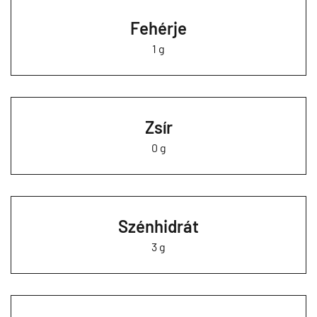
Fehérje
1 g
Zsír
0 g
Szénhidrát
3 g