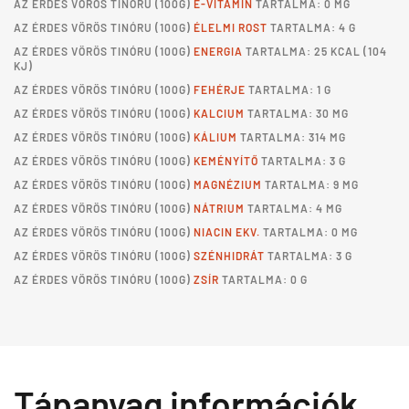
AZ
ÉRDES VÖRÖS TINÓRU
(100G)
E-VITAMIN
TARTALMA: 0 MG
AZ
ÉRDES VÖRÖS TINÓRU
(100G)
ÉLELMI ROST
TARTALMA: 4 G
AZ
ÉRDES VÖRÖS TINÓRU
(100G)
ENERGIA
TARTALMA: 25 KCAL (104
KJ)
AZ
ÉRDES VÖRÖS TINÓRU
(100G)
FEHÉRJE
TARTALMA: 1 G
AZ
ÉRDES VÖRÖS TINÓRU
(100G)
KALCIUM
TARTALMA: 30 MG
AZ
ÉRDES VÖRÖS TINÓRU
(100G)
KÁLIUM
TARTALMA: 314 MG
AZ
ÉRDES VÖRÖS TINÓRU
(100G)
KEMÉNYÍTŐ
TARTALMA: 3 G
AZ
ÉRDES VÖRÖS TINÓRU
(100G)
MAGNÉZIUM
TARTALMA: 9 MG
AZ
ÉRDES VÖRÖS TINÓRU
(100G)
NÁTRIUM
TARTALMA: 4 MG
AZ
ÉRDES VÖRÖS TINÓRU
(100G)
NIACIN EKV.
TARTALMA: 0 MG
AZ
ÉRDES VÖRÖS TINÓRU
(100G)
SZÉNHIDRÁT
TARTALMA: 3 G
AZ
ÉRDES VÖRÖS TINÓRU
(100G)
ZSÍR
TARTALMA: 0 G
Tápanyag információk