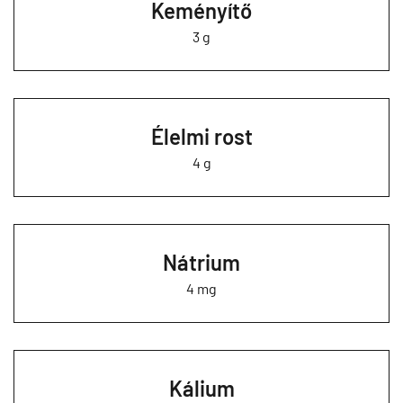
Keményítő
3 g
Élelmi rost
4 g
Nátrium
4 mg
Kálium