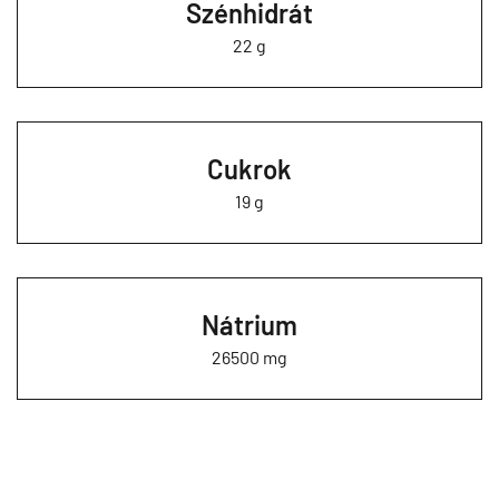
Szénhidrát
22 g
Cukrok
19 g
Nátrium
26500 mg