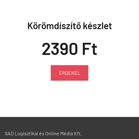
Körömdíszítő készlet
2390 Ft
ÉRDEKEL
SAD Logisztikai és Online Média Kft.