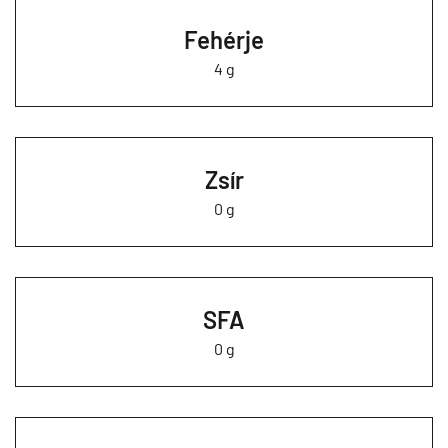
Fehérje
4 g
Zsír
0 g
SFA
0 g