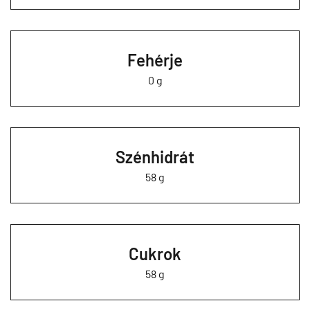
Fehérje
0 g
Szénhidrát
58 g
Cukrok
58 g