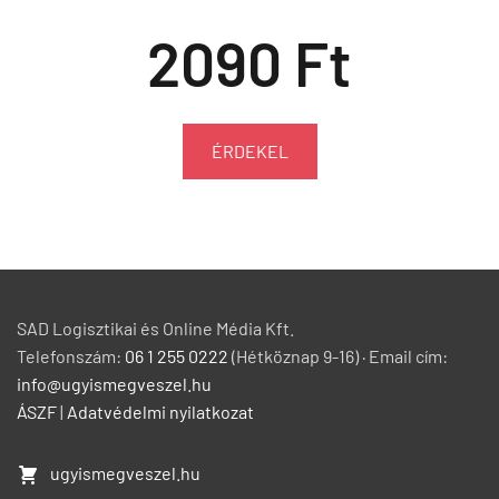
2090 Ft
ÉRDEKEL
SAD Logisztikai és Online Média Kft.
Telefonszám:
06 1 255 0222
(Hétköznap 9-16) · Email cím:
info@ugyismegveszel.hu
ÁSZF
|
Adatvédelmi nyilatkozat
ugyismegveszel.hu