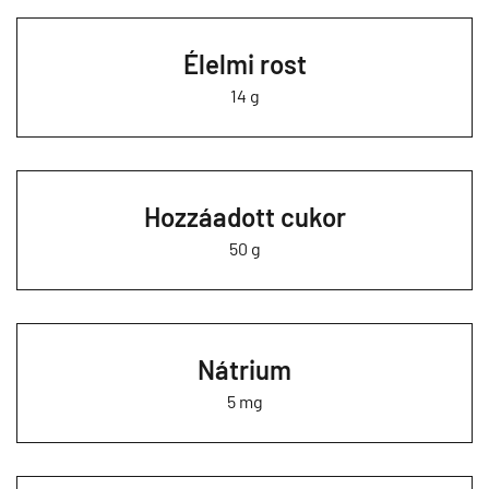
Élelmi rost
14 g
Hozzáadott cukor
50 g
Nátrium
5 mg