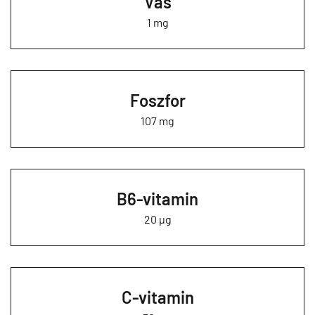
Vas
1 mg
Foszfor
107 mg
B6-vitamin
20 µg
C-vitamin