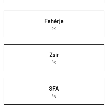
Fehérje
3 g
Zsír
8 g
SFA
5 g