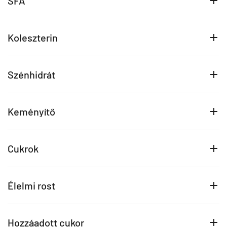
SFA
Koleszterin
Szénhidrát
Keményítő
Cukrok
Élelmi rost
Hozzáadott cukor