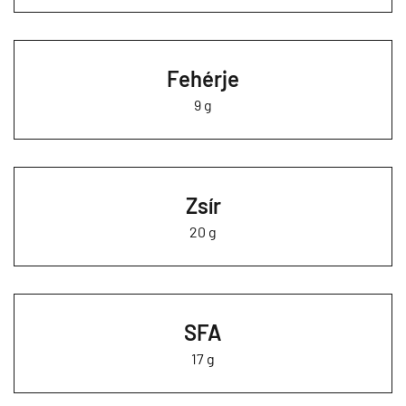
Fehérje
9 g
Zsír
20 g
SFA
17 g