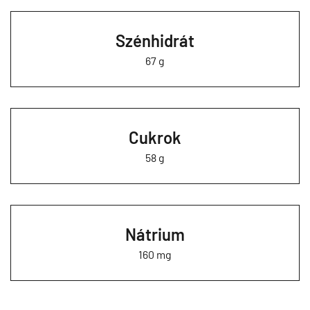
Szénhidrát
67 g
Cukrok
58 g
Nátrium
160 mg