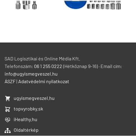
SAD Logisztikai és Online Média Kft.
Telefonszám:
06 1 255 0222
(Hétköznap 9-16) · Email cím:
info@ugyismegveszel.hu
ÁSZF
|
Adatvédelmi nyilatkozat
ugyismegveszel.hu
topvyrobky.sk
iHealthy.hu
Oldaltérkép