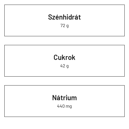
Szénhidrát
72 g
Cukrok
42 g
Nátrium
440 mg