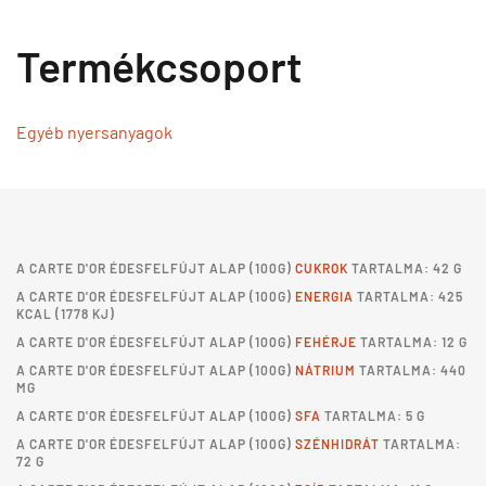
Termékcsoport
Egyéb nyersanyagok
A
CARTE D'OR ÉDESFELFÚJT ALAP
(100G)
CUKROK
TARTALMA: 42 G
A
CARTE D'OR ÉDESFELFÚJT ALAP
(100G)
ENERGIA
TARTALMA: 425
KCAL (1778 KJ)
A
CARTE D'OR ÉDESFELFÚJT ALAP
(100G)
FEHÉRJE
TARTALMA: 12 G
A
CARTE D'OR ÉDESFELFÚJT ALAP
(100G)
NÁTRIUM
TARTALMA: 440
MG
A
CARTE D'OR ÉDESFELFÚJT ALAP
(100G)
SFA
TARTALMA: 5 G
A
CARTE D'OR ÉDESFELFÚJT ALAP
(100G)
SZÉNHIDRÁT
TARTALMA:
72 G