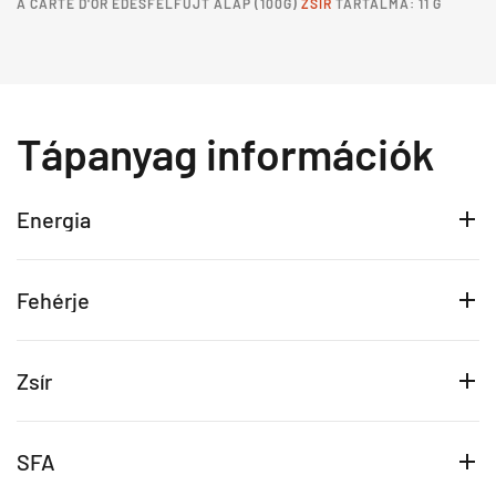
A
CARTE D'OR ÉDESFELFÚJT ALAP
(100G)
ZSÍR
TARTALMA: 11 G
Tápanyag információk
Energia
Fehérje
Zsír
SFA