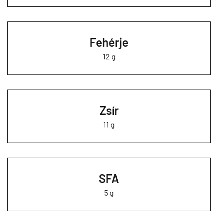
Fehérje
12 g
Zsír
11 g
SFA
5 g