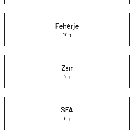
Fehérje
10 g
Zsír
7 g
SFA
6 g