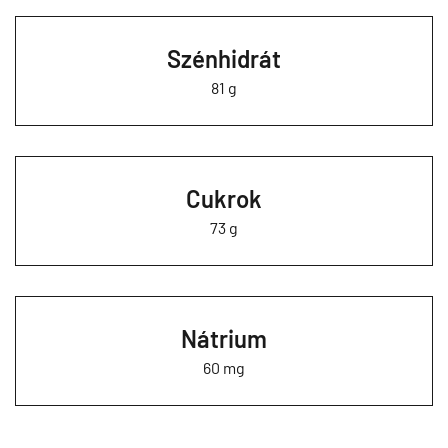
Szénhidrát
81 g
Cukrok
73 g
Nátrium
60 mg