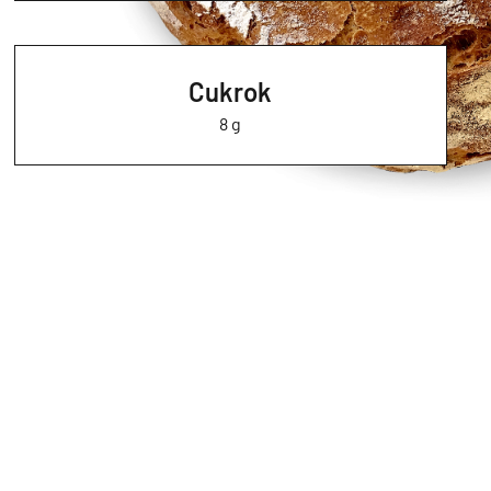
Cukrok
8 g