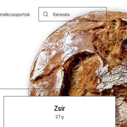
rmékcsoportok
Zsír
27 g