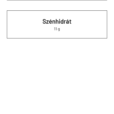
Szénhidrát
11 g