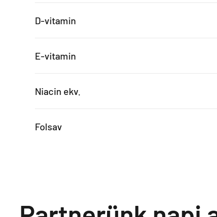
D-vitamin
E-vitamin
Niacin ekv.
Folsav
Partnerünk napi a