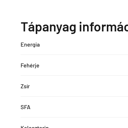
Tápanyag informá
Energia
Fehérje
Zsír
SFA
Koleszterin