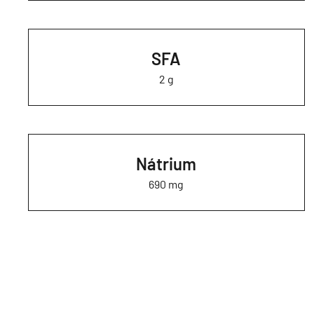
SFA
2 g
Nátrium
690 mg