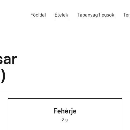
Főoldal
Ételek
Tápanyag típusok
Te
sar
)
Fehérje
2 g