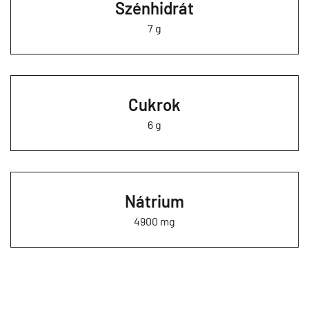
Szénhidrát
7 g
Cukrok
6 g
Nátrium
4900 mg