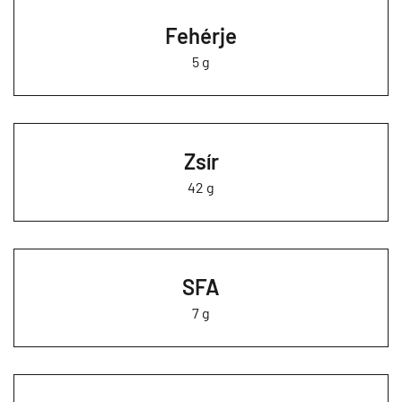
Fehérje
5 g
Zsír
42 g
SFA
7 g