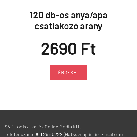
Asztali Telefontartó Állvány
Fehér
2890 Ft
ÉRDEKEL
SAD Logisztikai és Online Média Kft.
Telefonszám:
06 1 255 0222
(Hétköznap 9-16) · Email cím: