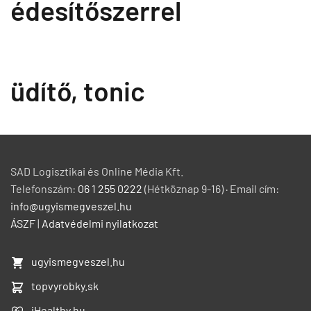
édesítőszerrel
üdítő, tonic
SAD Logisztikai és Online Média Kft.
Telefonszám:
06 1 255 0222
(Hétköznap 9-16) · Email cím:
info@ugyismegveszel.hu
ÁSZF
|
Adatvédelmi nyilatkozat
ugyismegveszel.hu
topvyrobky.sk
iHealthy.hu