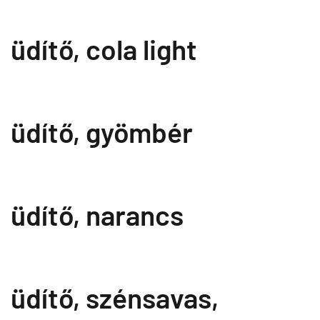
üdítő, cola light
üdítő, gyömbér
üdítő, narancs
üdítő, szénsavas,