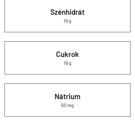
Szénhidrát
19 g
Cukrok
19 g
Nátrium
50 mg