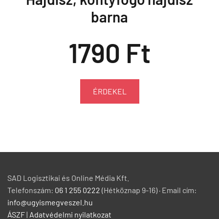
barna
1790 Ft
ÉRDEKEL
SAD Logisztikai és Online Média Kft.
Telefonszám:
06 1 255 0222
(Hétköznap 9-16) · Email cím:
info@ugyismegveszel.hu
ÁSZF
|
Adatvédelmi nyilatkozat