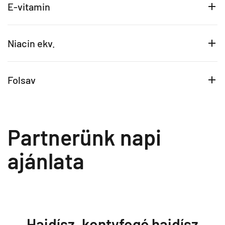
E-vitamin
Niacin ekv.
Folsav
Partnerünk napi
ajánlata
Hajdísz, kontyfogó hajdísz