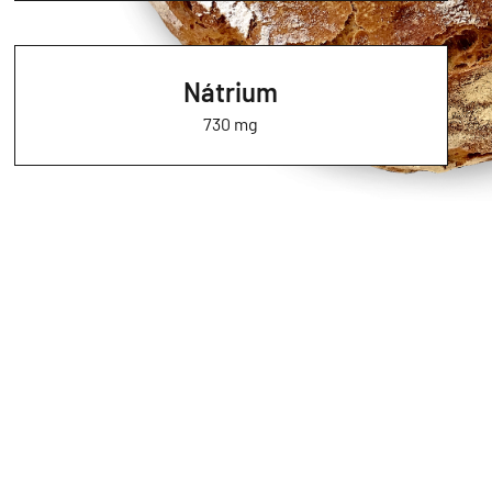
Nátrium
730 mg