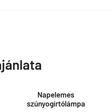
jánlata
Napelemes
szúnyogírtólámpa