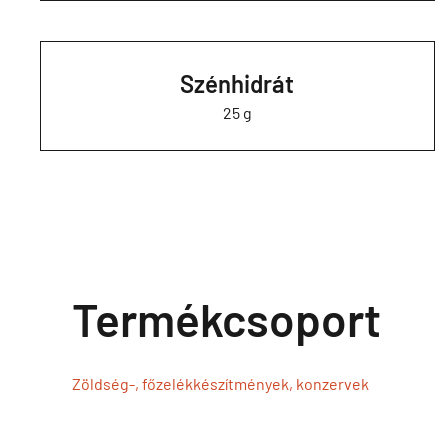
Szénhidrát
25 g
Termékcsoport
Zöldség-, főzelékkészítmények, konzervek