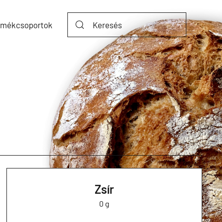
rmékcsoportok
Zsír
0 g