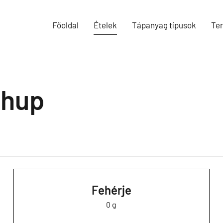
Főoldal
Ételek
Tápanyag típusok
Te
chup
Fehérje
0 g