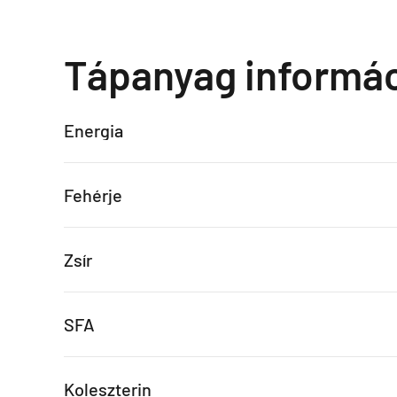
Tápanyag informá
Energia
Fehérje
Zsír
SFA
Koleszterin