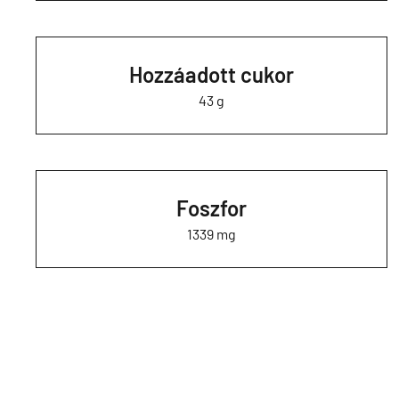
Hozzáadott cukor
43 g
Foszfor
1339 mg