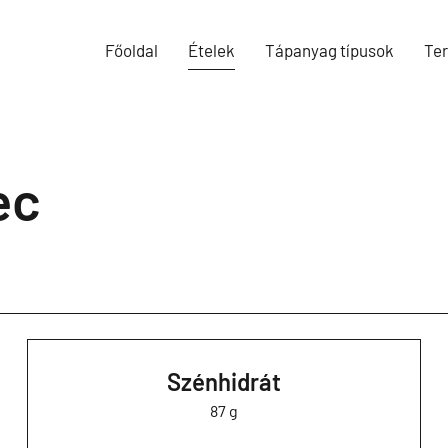
Főoldal
Ételek
Tápanyag típusok
Te
ec
Szénhidrát
87 g