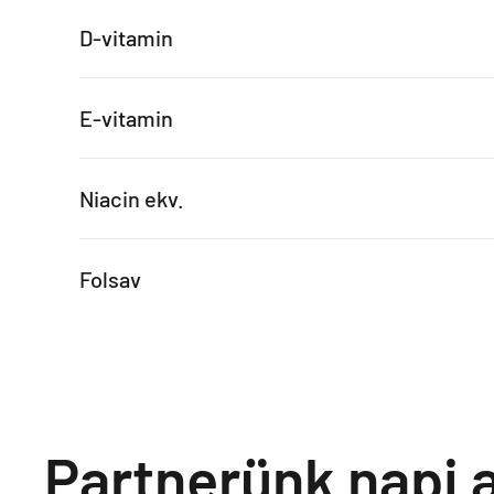
D-vitamin
E-vitamin
Niacin ekv.
Folsav
Partnerünk napi a