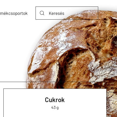
rmékcsoportok
Cukrok
43 g