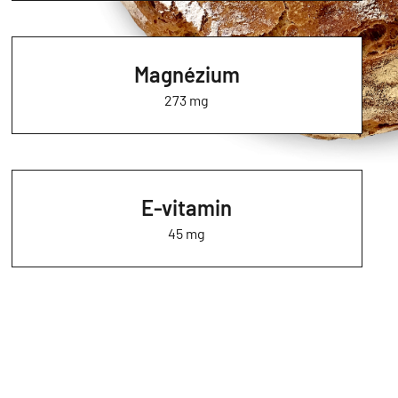
Magnézium
273 mg
E-vitamin
45 mg