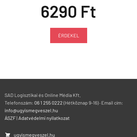
6290 Ft
ÉRDEKEL
SAD Logisztikai és Online Média Kft.
Telefonszám:
06 1 255 0222
(Hétköznap 9-16) · Email cím:
info@ugyismegveszel.hu
ÁSZF
|
Adatvédelmi nyilatkozat
ugyismegveszel.hu