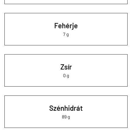
Fehérje
7 g
Zsír
0 g
Szénhidrát
89 g